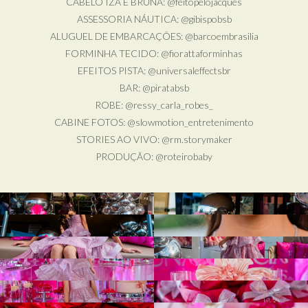
CABELO IZA E BRUNA: @feitopelojacques
ASSESSORIA NÁUTICA: @gibispobsb
ALUGUEL DE EMBARCAÇÕES: @barcoembrasilia
FORMINHA TECIDO: @fiorattaforminhas
EFEITOS PISTA: @universaleffectsbr
BAR: @piratabsb
ROBE: @ressy_carla_robes_
CABINE FOTOS: @slowmotion_entretenimento
STORIES AO VIVO: @rm.storymaker
PRODUÇÃO: @roteirobaby