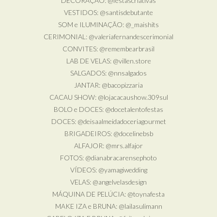
DECORAÇÃO: @festascriativas
VESTIDOS: @santisdebutante
SOM e ILUMINAÇÃO: @_maishits
CERIMONIAL: @valeriafernandescerimonial
CONVITES: @remembearbrasil
LAB DE VELAS: @villen.store
SALGADOS: @nnsalgados
JANTAR: @bacopizzaria
CACAU SHOW: @lojacacaushow.309sul
BOLO e DOCES: @docetalentofestas
DOCES: @deisaalmeidadoceriagourmet
BRIGADEIROS: @docelinebsb
ALFAJOR: @mrs.alfajor
FOTOS: @dianabracarensephoto
VÍDEOS: @yamagiwedding
VELAS: @angelvelasdesign
MÁQUINA DE PELÚCIA: @toynafesta
MAKE IZA e BRUNA: @lailasulimann